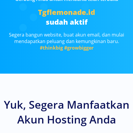
Tgflemonade.id
sudah aktif
Segera bangun website, buat akun email, dan mulai
mendapatkan peluang dan kemungkinan baru.
#thinkbig
#growbigger
Yuk, Segera Manfaatkan
Akun Hosting Anda