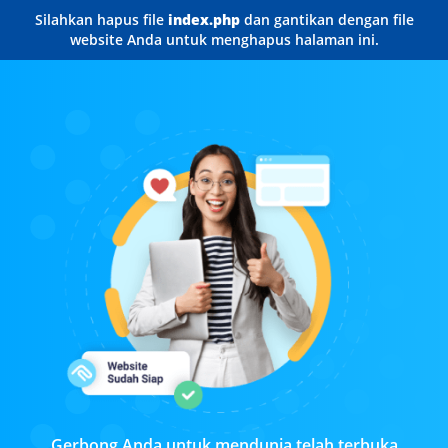
Silahkan hapus file
index.php
dan gantikan dengan file
website Anda untuk menghapus halaman ini.
Gerbong Anda untuk mendunia telah terbuka